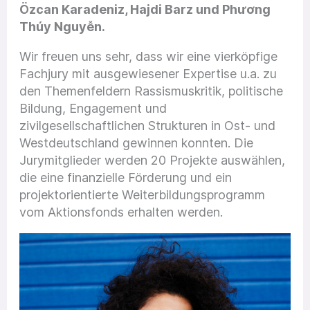
Özcan Karadeniz, Hajdi Barz und Phương
Thúy Nguyễn.
Wir freuen uns sehr, dass wir eine vierköpfige
Fachjury mit ausgewiesener Expertise u.a. zu
den Themenfeldern Rassismuskritik, politische
Bildung, Engagement und
zivilgesellschaftlichen Strukturen in Ost- und
Westdeutschland gewinnen konnten. Die
Jurymitglieder werden 20 Projekte auswählen,
die eine finanzielle Förderung und ein
projektorientierte Weiterbildungsprogramm
vom Aktionsfonds erhalten werden.